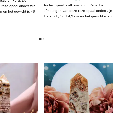
stig uit Peru. De
Andes opaal is afkomstig uit Peru. De
roze opaal andes zijn L
afmetingen van deze roze opaal andes zijn
m en het gewicht is 48
1,7 x B 1,7 x H 4,9 cm en het gewicht is 20
acryl houders zijn apart
gram.
jgbaar. Advies maat is
ijke-
Elke steen heeft een unieke vorm, kleur en
t-
kunnen daarom oneffenheden bevatten. He
soires/
is een natuurproduct en zijn niet 100%
egaal. De edelsteen die je op de foto ziet, i
 unieke vorm, kleur en
ook de steen die je ontvangt.
fenheden bevatten. Het
 en zijn niet 100%
e je op de foto ziet, is
ontvangt.