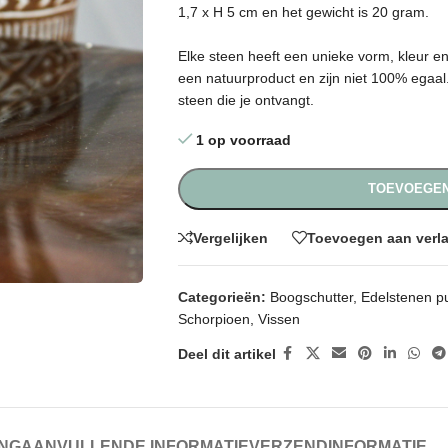
1,7 x H 5 cm en het gewicht is 20 gram.
Elke steen heeft een unieke vorm, kleur 
een natuurproduct en zijn niet 100% egaal. 
steen die je ontvangt.
1 op voorraad
TOEVOEGEN
Vergelijken
Toevoegen aan verla
Categorieën:
Boogschutter
,
Edelstenen p
Schorpioen
,
Vissen
Deel dit artikel
ING
AANVULLENDE INFORMATIE
VERZENDINFORMATIE