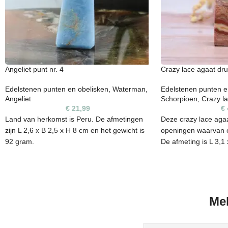
Angeliet punt nr. 4
Crazy lace agaat dru
Edelstenen punten en obelisken
,
Waterman
,
Edelstenen punten e
Angeliet
Schorpioen
,
Crazy l
€
21,99
€
Land van herkomst is Peru. De afmetingen
Deze crazy lace agaat
zijn L 2,6 x B 2,5 x H 8 cm en het gewicht is
openingen waarvan o
92 gram.
De afmeting is L 3,1
weegt 180 gram.
Elke steen heeft een unieke vorm, kleur en
kunnen daarom oneffenheden bevatten. Het
Elke steen heeft een
is een natuurproduct en zijn niet 100%
kunnen daarom onef
egaal. De edelsteen die je op de foto ziet, is
is een natuurproduct
Mel
ook de steen die je ontvangt.
egaal. De edelsteen di
ook de steen die je 