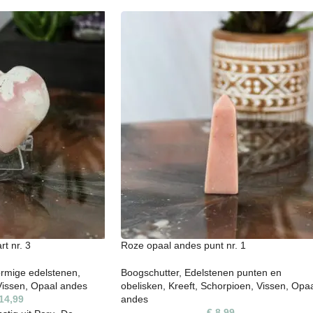
t nr. 3
Roze opaal andes punt nr. 1
rmige edelstenen
,
Boogschutter
,
Edelstenen punten en
Vissen
,
Opaal andes
obelisken
,
Kreeft
,
Schorpioen
,
Vissen
,
Opaa
14,99
andes
€
8,99