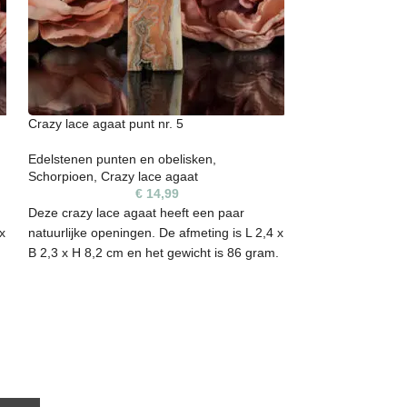
Crazy lace agaat punt nr. 5
Perzik maansteen
Edelstenen punten en obelisken
,
Edelstenen punte
Schorpioen
,
Crazy lace agaat
Steenbok
,
Vissen
€
14,99
Deze crazy lace agaat heeft een paar
Mooie perzik maa
x
natuurlijke openingen. De afmeting is L 2,4 x
afmetingen zijn L
B 2,3 x H 8,2 cm en het gewicht is 86 gram.
het gewicht is 37
Elke steen heeft een unieke vorm, kleur en
Elke steen heeft 
kunnen daarom oneffenheden bevatten. Het
kunnen daarom o
t
is een natuurproduct en zijn niet 100%
is een natuurprod
egaal. De edelsteen die je op de foto ziet, is
egaal. De edelstee
s
ook de steen die je ontvangt.
ook de steen die 