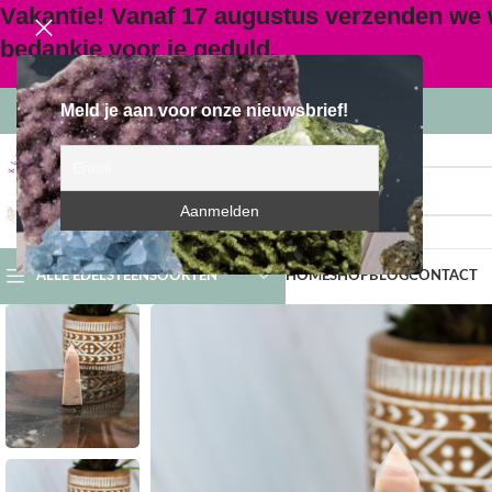
Vakantie! Vanaf 17 augustus verzenden we
bedankje voor je geduld.
Meld je aan voor onze nieuwsbrief!
SELECTEER CATEGORIE
ALLE EDELSTEENSOORTEN
HOME
SHOP
BLOG
CONTACT