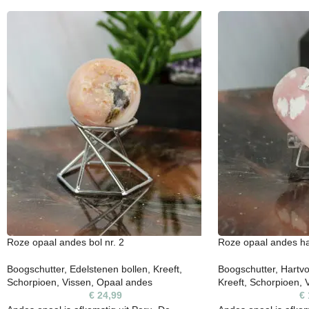
Roze opaal andes bol nr. 2
Roze opaal andes har
Boogschutter
,
Edelstenen bollen
,
Kreeft
,
Boogschutter
,
Hartvo
Schorpioen
,
Vissen
,
Opaal andes
Kreeft
,
Schorpioen
,
€
24,99
€