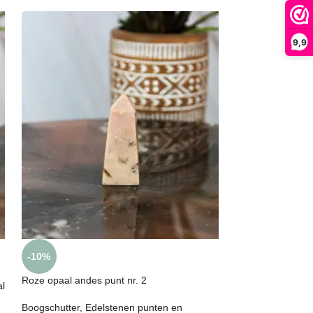
9,9
Roze opaal andes
-10%
Boogschutter
,
Ede
Roze opaal andes punt nr. 2
l
obelisken
,
Kreeft
,
andes
Boogschutter
,
Edelstenen punten en