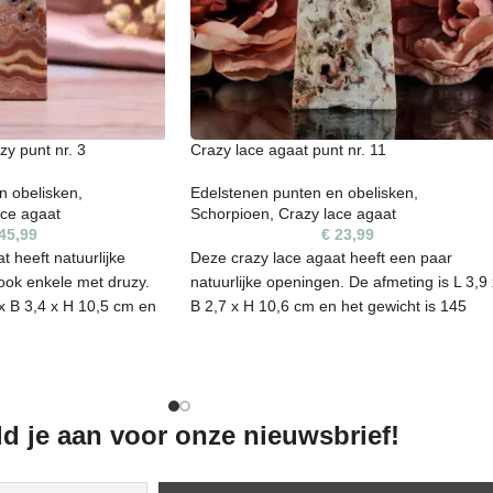
zy punt nr. 3
Crazy lace agaat punt nr. 11
n obelisken
,
Edelstenen punten en obelisken
,
ace agaat
Schorpioen
,
Crazy lace agaat
45,99
€
23,99
 heeft natuurlijke
Deze crazy lace agaat heeft een paar
ok enkele met druzy.
natuurlijke openingen. De afmeting is L 3,9 
 x B 3,4 x H 10,5 cm en
B 2,7 x H 10,6 cm en het gewicht is 145
gram.
 unieke vorm, kleur en
Elke steen heeft een unieke vorm, kleur en
fenheden bevatten. Het
kunnen daarom oneffenheden bevatten. He
 en zijn niet 100%
is een natuurproduct en zijn niet 100%
d je aan voor onze nieuwsbrief!
e je op de foto ziet, is
egaal. De edelsteen die je op de foto ziet, i
ontvangt.
ook de steen die je ontvangt.