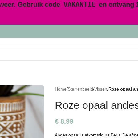
 weer. Gebruik code
VAKANTIE
en ontvang 1
Home
/
Sterrenbeeld
/
Vissen
/
Roze opaal an
Roze opaal andes 
€
8,99
Andes opaal is afkomstig uit Peru. De afme