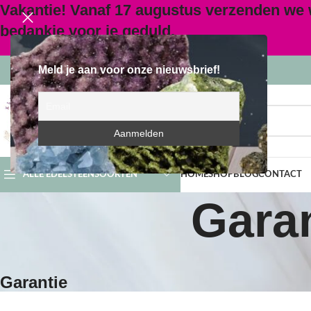
Vakantie! Vanaf 17 augustus verzenden we
bedankje voor je geduld.
Meld je aan voor onze nieuwsbrief!
SELECTEER CATEGORIE
ALLE EDELSTEENSOORTEN
HOME
SHOP
BLOG
CONTACT
Garan
Garantie