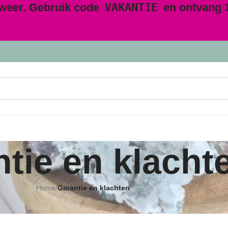
 weer. Gebruik code
VAKANTIE
en ontvang 1
tie en klacht
Home
/
Garantie en klachten