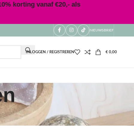
0% korting vanaf €20,- als
NIEUWSBRIEF
INLOGGEN / REGISTREREN
€
0,00
en