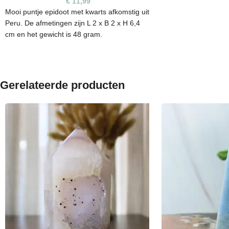
€
11,99
Mooi puntje epidoot met kwarts afkomstig uit
Peru. De afmetingen zijn L 2 x B 2 x H 6,4
cm en het gewicht is 48 gram.
Elke steen heeft een unieke vorm, kleur en
kunnen daarom oneffenheden bevatten. Het
is een natuurproduct en zijn niet 100%
Gerelateerde producten
egaal. De edelsteen die je op de foto ziet, is
ook de steen die je ontvangt.