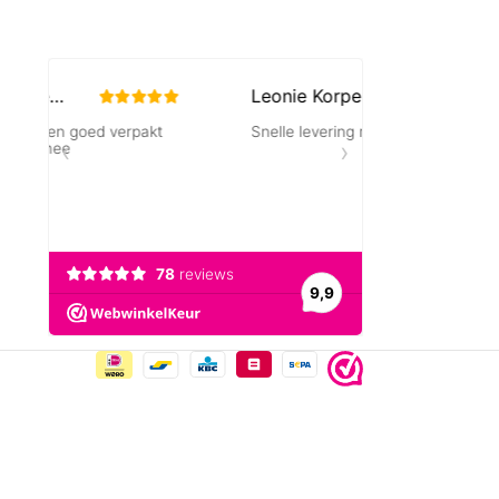
karakter van de steen.
Let op:
kleuren kunnen iets afwijken door
lichtinval of de instellingen van je
beeldscherm.