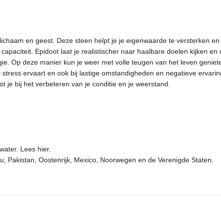
lichaam en geest. Deze steen helpt je je eigenwaarde te versterken en k
capaciteit. Epidoot laat je realistischer naar haalbare doelen kijken e
e. Op deze manier kun je weer met volle teugen van het leven genieten 
tress ervaart en ook bij lastige omstandigheden en negatieve ervaringe
ot je bij het verbeteren van je conditie en je weerstand.
water.
Lees hier.
eru, Pakistan, Oostenrijk, Mexico, Noorwegen en de Verenigde Staten.