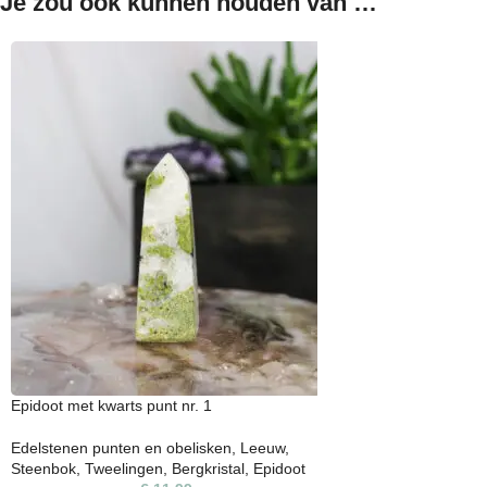
Je zou ook kunnen houden van …
Epidoot met kwarts punt nr. 1
Edelstenen punten en obelisken
,
Leeuw
,
Steenbok
,
Tweelingen
,
Bergkristal
,
Epidoot