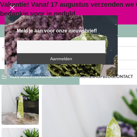
Vakantie! Vanaf 17 augustus verzenden we
bedankje voor je geduld.
Meld je aan voor onze nieuwsbrief!
SELECTEER CATEGORIE
ALLE EDELSTEENSOORTEN
HOME
SHOP
BLOG
CONTACT