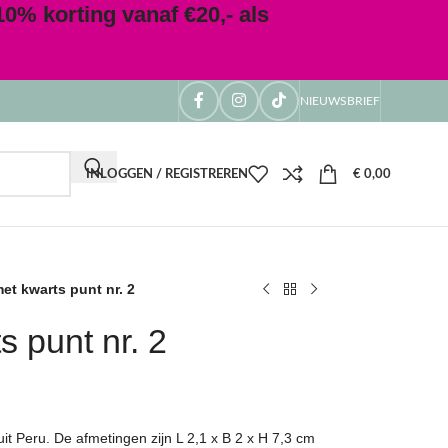
0% korting vanaf €20,- als
NIEUWSBRIEF
INLOGGEN / REGISTREREN
€
0,00
et kwarts punt nr. 2
s punt nr. 2
it Peru. De afmetingen zijn L 2,1 x B 2 x H 7,3 cm