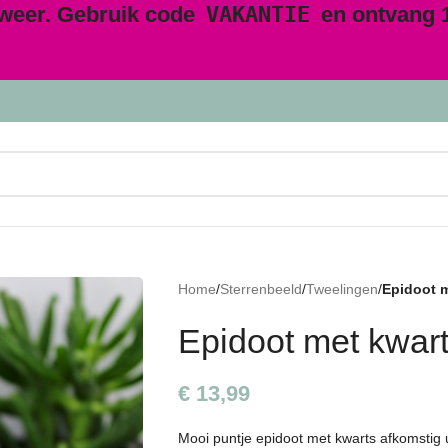
 weer. Gebruik code
VAKANTIE
en ontvang 1
Home
/
Sterrenbeeld
/
Tweelingen
/
Epidoot m
Epidoot met kwart
€
13,99
Mooi puntje epidoot met kwarts afkomstig u