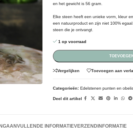
en het gewicht is 56 gram.
Elke steen heeft een unieke vorm, kleur 
een natuurproduct en zijn niet 100% egaal. 
steen die je ontvangt.
1 op voorraad
TOEVOEGEN
Vergelijken
Toevoegen aan verla
Categorieën:
Edelstenen punten en obeli
Deel dit artikel
ING
AANVULLENDE INFORMATIE
VERZENDINFORMATIE