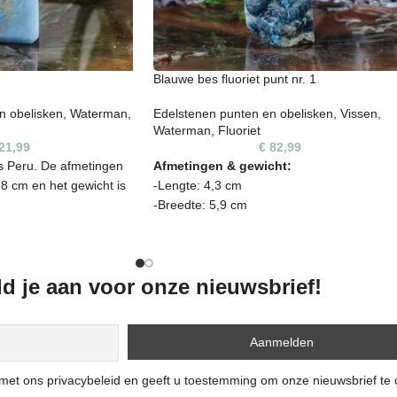
Blauwe bes fluoriet punt nr. 1
n obelisken
,
Waterman
,
Edelstenen punten en obelisken
,
Vissen
,
Waterman
,
Fluoriet
21,99
€
82,99
s Peru. De afmetingen
Afmetingen & gewicht:
H 8 cm en het gewicht is
-Lengte: 4,3 cm
-Breedte: 5,9 cm
-Hoogte: 14,8 cm
 unieke vorm, kleur en
-Gewicht: 542 gram
fenheden bevatten. Het
Uniek natuurproduct:
d je aan voor onze nieuwsbrief!
 en zijn niet 100%
e je op de foto ziet, is
De steen op de foto is exact het exemplaar
ontvangt.
dat je ontvangt. Dit is een natuurproduct: el
stuk is uniek in vorm, kleur en textuur. Klei
oneffenheden of natuurlijke lijnen horen
n met ons privacybeleid en geeft u toestemming om onze nieuwsbrief te
daarbij en onderstrepen het authentieke