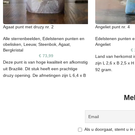
Agaat punt met druzy nr. 2
Angeliet punt nr. 4
Alle sterrenbeelden
,
Edelstenen punten en
Edelstenen punten e
obelisken
,
Leeuw
,
Steenbok
,
Agaat
,
Angeliet
Bergkristal
€
€
73,99
Land van herkomst i
Deze punt is van hoge kwaliteit en afkomstig
zijn L 2,6 x B 2,5 x 
uit Brazilië. Dit stuk heeft een prachtige
92 gram.
druzy opening. De afmetingen zijn L 6,4 x B
4 x H 11,9 cm en weegt 444 gram.
Elke steen heeft een
kunnen daarom onef
Elke steen heeft een unieke vorm, kleur en
Mel
is een natuurproduct
kunnen daarom oneffenheden bevatten. Het
egaal. De edelsteen di
is een natuurproduct en zijn niet 100%
ook de steen die je 
egaal. De edelsteen die je op de foto ziet, is
ook de steen die je ontvangt.
Als u doorgaat, stemt u i