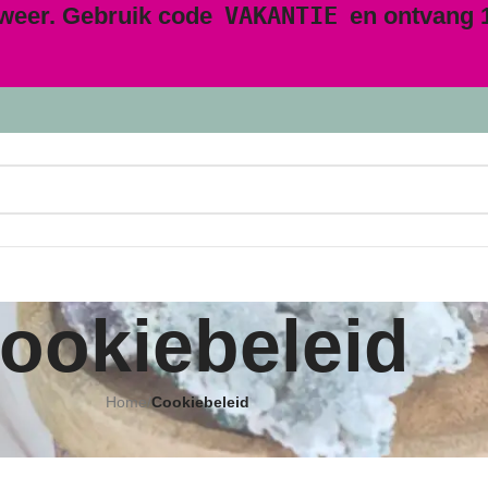
 weer. Gebruik code
VAKANTIE
en ontvang 1
ookiebeleid
Home
/
Cookiebeleid
 toepassing op burgers en wettelijke permanente