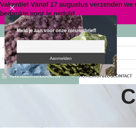
Vakantie! Vanaf 17 augustus verzenden we
bedankje voor je geduld.
Meld je aan voor onze nieuwsbrief!
SELECTEER CATEGORIE
ALLE EDELSTEENSOORTEN
HOME
SHOP
BLOG
CONTACT
C
Dit cookiebeleid is voor het laatst geüpdatet op 25 juli 2026 en is van
inwoners van de Europese Economische Ruimte en Zwitserland.