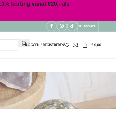
0% korting vanaf €20,- als
NIEUWSBRIEF
INLOGGEN / REGISTREREN
€
0,00