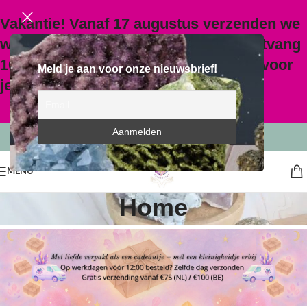
Vakantie! Vanaf 17 augustus verzenden we
weer. Gebruik code
VAKANTIE
en ontvang
10% korting vanaf €20,- als bedankje voor
Meld je aan voor onze nieuwsbrief!
je geduld.
MENU
Home