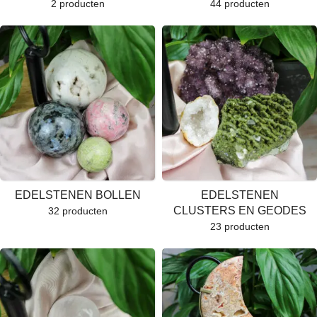
2 producten
44 producten
Let op:
kleuren kunnen iets afwijken
door lichtinval of de instellingen van
je beeldscherm.
EDELSTENEN BOLLEN
EDELSTENEN
CLUSTERS EN GEODES
32 producten
23 producten