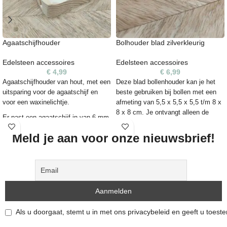
Agaatschijfhouder
Bolhouder blad zilverkleurig
Edelsteen accessoires
Edelsteen accessoires
€
4,99
€
6,99
Agaatschijfhouder van hout, met een
Deze blad bollenhouder kan je het
uitsparing voor de agaatschijf en
beste gebruiken bij bollen met een
voor een waxinelichtje.
afmeting van 5,5 x 5,5 x 5,5 t/m 8 x
8 x 8 cm. Je ontvangt alleen de
Er past een agaatschijf in van 6 mm
houder, de edelstenen zijn apart in
dik (de uitsparing is totaal 7 mm).
de webshop verkrijgbaar.
Meld je aan voor onze nieuwsbrief!
De agaatschijven zijn apart in de
webshop verkrijgbaar.
Als u doorgaat, stemt u in met ons privacybeleid en geeft u toes