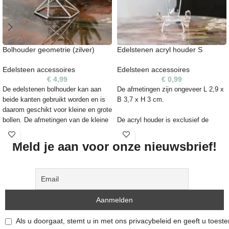
Bolhouder geometrie (zilver)
Edelstenen acryl houder S
Edelsteen accessoires
Edelsteen accessoires
€
4,99
€
0,99
De edelstenen bolhouder kan aan
De afmetingen zijn ongeveer L 2,9 x
beide kanten gebruikt worden en is
B 3,7 x H 3 cm.
daarom geschikt voor kleine en grote
bollen. De afmetingen van de kleine
De acryl houder is exclusief de
kant zijn ongeveer L 3,7 x B 3,7 en
chrysocolla handsteen.
de grote kant ongeveer L 5,3 x B 5,3
Meld je aan voor onze nieuwsbrief!
en de hoogte is 3,9 cm. Je ontvangt
alleen een houder uit de voorraad, de
edelstenen zijn apart in de webshop
verkrijgbaar.
Als u doorgaat, stemt u in met ons privacybeleid en geeft u toes