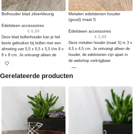
Bolhouder blad zilverkleurig
Metalen edelstenen houder
(goud) maat S
Edelsteen accessoires
€
6,99
Edelsteen accessoires
€
3,99
Deze blad bollenhouder kan je het
Deze metalen houder (maat S) is 3 x
beste gebruiken bij bollen met een
4,5 x 4,5 cm. Je ontvangt alleen de
afmeting van 5,5 x 5,5 x 5,5 t/m 8 x
houder, de edelstenen zijn apart in
8 x 8 cm. Je ontvangt alleen de
de webshop verkrijgbaar.
houder, de edelstenen zijn apart in
de webshop verkrijgbaar.
Gerelateerde producten