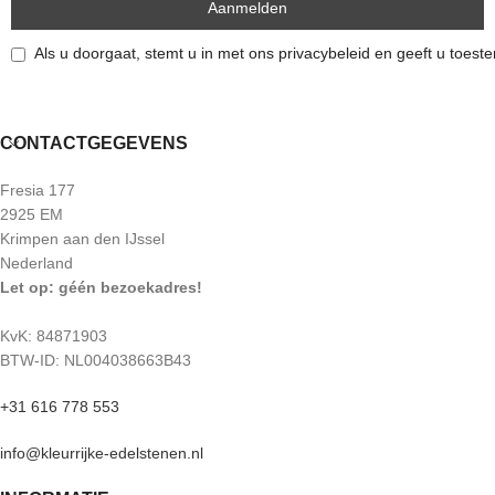
egaal. De edelsteen die je op de foto
ziet, is ook de steen die je ontvangt.
Als u doorgaat, stemt u in met ons privacybeleid en geeft u toes
CONTACTGEGEVENS
Fresia 177
2925 EM
Krimpen aan den IJssel
Nederland
Let op: géén bezoekadres!
KvK: 84871903
BTW-ID: NL004038663B43
+31 616 778 553
info@kleurrijke-edelstenen.nl