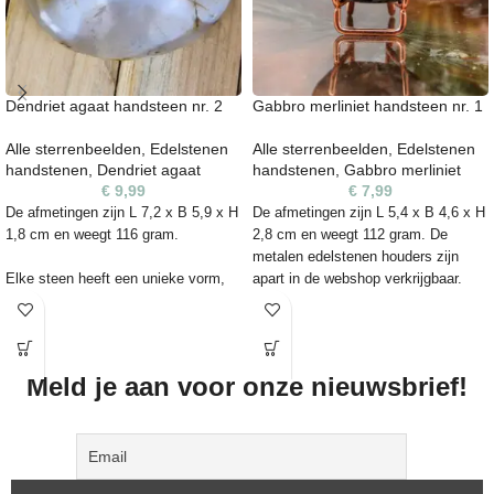
Dendriet agaat handsteen nr. 2
Gabbro merliniet handsteen nr. 1
Alle sterrenbeelden
,
Edelstenen
Alle sterrenbeelden
,
Edelstenen
handstenen
,
Dendriet agaat
handstenen
,
Gabbro merliniet
€
9,99
€
7,99
De afmetingen zijn L 7,2 x B 5,9 x H
De afmetingen zijn L 5,4 x B 4,6 x H
1,8 cm en weegt 116 gram.
2,8 cm en weegt 112 gram. De
metalen edelstenen houders zijn
Elke steen heeft een unieke vorm,
apart in de webshop verkrijgbaar.
kleur en kunnen daarom
Advies maat is maat
oneffenheden bevatten. Het is een
S.
https://kleurrijke-
natuurproduct en zijn niet 100%
edelstenen.nl/product-
egaal. De edelsteen die je op de foto
category/vorm/accessoires/
Meld je aan voor onze nieuwsbrief!
ziet, is ook de steen die je ontvangt.
Elke steen heeft een unieke vorm,
kleur en kunnen daarom
oneffenheden bevatten. Het is een
natuurproduct en zijn niet 100%