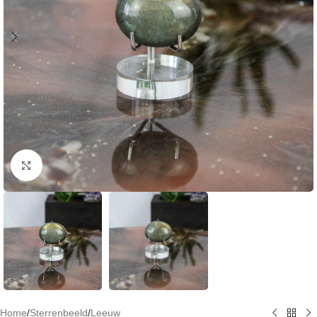
Klik om te vergroten
Home
/
Sterrenbeeld
/
Leeuw