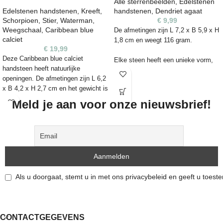
Alle sterrenbeelden
,
Edelstenen
authentieke karakter van de steen.
Edelstenen handstenen
,
Kreeft
,
handstenen
,
Dendriet agaat
Schorpioen
,
Stier
,
Waterman
,
€
9,99
Let op:
kleuren kunnen iets afwijken
Weegschaal
,
Caribbean blue
De afmetingen zijn L 7,2 x B 5,9 x H
door lichtinval of de instellingen van
calciet
1,8 cm en weegt 116 gram.
je beeldscherm.
€
19,99
Deze Caribbean blue calciet
Elke steen heeft een unieke vorm,
handsteen heeft natuurlijke
kleur en kunnen daarom
openingen. De afmetingen zijn L 6,2
oneffenheden bevatten. Het is een
x B 4,2 x H 2,7 cm en het gewicht is
natuurproduct en zijn niet 100%
104 gram. Het houdertje is apart in
egaal. De edelsteen die je op de foto
Meld je aan voor onze nieuwsbrief!
de webshop verkrijgbaar.
ziet, is ook de steen die je ontvangt.
Elke steen heeft een unieke vorm,
kleur en kunnen daarom
oneffenheden bevatten. Het is een
natuurproduct en zijn niet 100%
egaal. De edelsteen die je op de foto
Als u doorgaat, stemt u in met ons privacybeleid en geeft u toes
ziet, is ook de steen die je ontvangt.
CONTACTGEGEVENS