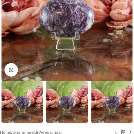
Klik om te vergroten
Home
/
Sterrenbeeld
/
Weegschaal