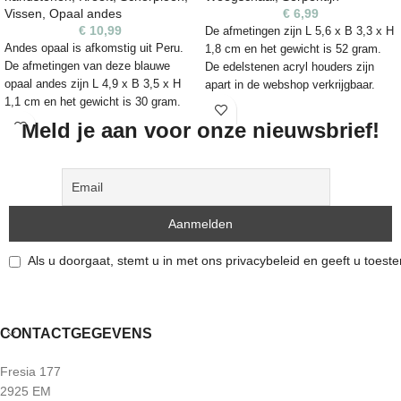
Let op:
kleuren kunnen iets afwijken
Let op:
kleuren kunnen iets afwijken
Vissen
,
Opaal andes
€
6,99
door lichtinval of de instellingen van
door lichtinval of de instellingen van
€
10,99
De afmetingen zijn L 5,6 x B 3,3 x H
je beeldscherm.
je beeldscherm.
Andes opaal is afkomstig uit Peru.
1,8 cm en het gewicht is 52 gram.
De afmetingen van deze blauwe
De edelstenen acryl houders zijn
opaal andes zijn L 4,9 x B 3,5 x H
apart in de webshop verkrijgbaar.
1,1 cm en het gewicht is 30 gram.
Advies maat is maat
De edelstenen acryl houders zijn
S.
https://kleurrijke-
Meld je aan voor onze nieuwsbrief!
apart in de webshop verkrijgbaar.
edelstenen.nl/product-
Advies maat is maat S.
category/vorm/accessoires/
https://kleurrijke-
edelstenen.nl/product-
Elke steen heeft een unieke vorm,
category/vorm/accessoires/
kleur en kunnen daarom
oneffenheden bevatten. Het is een
Elke steen heeft een unieke vorm,
natuurproduct en zijn niet 100%
Als u doorgaat, stemt u in met ons privacybeleid en geeft u toes
kleur en kunnen daarom
egaal. De edelsteen die je op de foto
oneffenheden bevatten. Het is een
ziet, is ook de steen die je ontvangt.
natuurproduct en zijn niet 100%
egaal. De edelsteen die je op de foto
CONTACTGEGEVENS
ziet, is ook de steen die je ontvangt.
Fresia 177
2925 EM