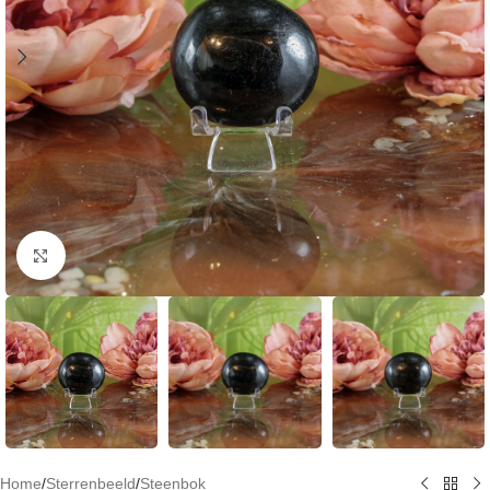
Klik om te vergroten
Home
/
Sterrenbeeld
/
Steenbok