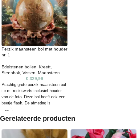
Perzik maansteen bol met houder
nr. 1
Edelstenen bollen
,
Kreeft
,
Steenbok
,
Vissen
,
Maansteen
€
329,99
Prachtig grote perzik maansteen bol
i.c.m. rookkwarts inclusief houder
van de foto. Deze bol heeft ook een
beetje flash. De afmeting is
ongeveer 13,5 cm en het gewicht is
4416 gram.
Gerelateerde producten
Elke steen heeft een unieke vorm,
kleur en kunnen daarom