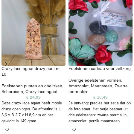
oneffenheden bevatten. Het is een
natuurproduct en zijn niet 100%
egaal. De edelsteen die je op de foto
ziet, is ook de steen die je ontvangt.
Crazy lace agaat druzy punt nr.
Edelstenen cadeau voor zelfzorg
10
Overige edelstenen vormen
,
Edelstenen punten en obelisken
,
Amazoniet
,
Maansteen
,
Zwarte
Schorpioen
,
Crazy lace agaat
toermalijn
€
24,99
€
10,49
Deze crazy lace agaat heeft mooie
Je ontvangt precies het setje dat op
druzy openingen. De afmeting is L
de foto staat. Het setje bestaat uit
3,6 x B 2,7 x H 8,9 cm en het
drie edelstenen: zwarte toermalijn,
gewicht is 149 gram.
amazoniet, perzik maansteen
Afmetingen van de stenen:
Elke steen heeft een unieke vorm,