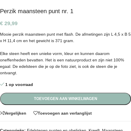
Perzik maansteen punt nr. 1
€
29,99
Mooie perzik maansteen punt met flash. De afmetingen zijn L 4,5 x B 5
x H 11,4 cm en het gewicht is 371 gram.
Elke steen heeft een unieke vorm, kleur en kunnen daarom
oneffenheden bevatten. Het is een natuurproduct en zijn niet 100%
egaal. De edelsteen die je op de foto ziet, is ook de steen die je
ontvangt.
1 op voorraad
TOEVOEGEN AAN WINKELWAGEN
Vergelijken
Toevoegen aan verlanglijst
Categorieën:
Edelstenen punten en obelisken
,
Kreeft
,
Maansteen
,