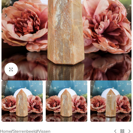
Klik om te vergroten
Home
/
Sterrenbeeld
/
Vissen