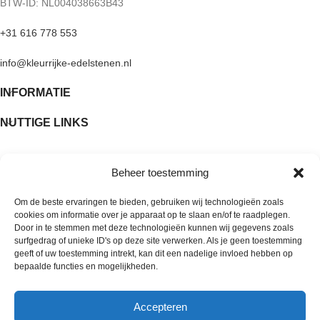
BTW-ID: NL004038663B43
authentieke karakter van de steen.
kleuren kunnen iets afwijken door
+31 616 778 553
lichtinval of de instellingen van je
beeldscherm.
info@kleurrijke-edelstenen.nl
INFORMATIE
NUTTIGE LINKS
Beheer toestemming
Om de beste ervaringen te bieden, gebruiken wij technologieën zoals
cookies om informatie over je apparaat op te slaan en/of te raadplegen.
Door in te stemmen met deze technologieën kunnen wij gegevens zoals
surfgedrag of unieke ID's op deze site verwerken. Als je geen toestemming
geeft of uw toestemming intrekt, kan dit een nadelige invloed hebben op
bepaalde functies en mogelijkheden.
Accepteren