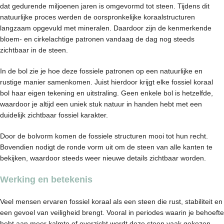
dat gedurende miljoenen jaren is omgevormd tot steen. Tijdens dit
natuurlijke proces werden de oorspronkelijke koraalstructuren
langzaam opgevuld met mineralen. Daardoor zijn de kenmerkende
bloem- en cirkelachtige patronen vandaag de dag nog steeds
zichtbaar in de steen.
In de bol zie je hoe deze fossiele patronen op een natuurlijke en
rustige manier samenkomen. Juist hierdoor krijgt elke fossiel koraal
bol haar eigen tekening en uitstraling. Geen enkele bol is hetzelfde,
waardoor je altijd een uniek stuk natuur in handen hebt met een
duidelijk zichtbaar fossiel karakter.
Door de bolvorm komen de fossiele structuren mooi tot hun recht.
Bovendien nodigt de ronde vorm uit om de steen van alle kanten te
bekijken, waardoor steeds weer nieuwe details zichtbaar worden.
Werking en betekenis
Veel mensen ervaren fossiel koraal als een steen die rust, stabiliteit en
een gevoel van veiligheid brengt. Vooral in periodes waarin je behoefte
hebt aan meer kalmte of overzicht wordt deze steen vaak gekozen.