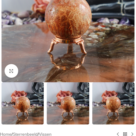
Klik om te vergroten
Home
/
Sterrenbeeld
/
Vissen