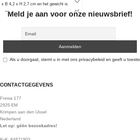
x B 4,2 x H 2,7 cm en het gewicht is
kleur en kunnen daarom
104 gram. Het houdertje is apart in
oneffenheden bevatten. Het is een
Meld je aan voor onze nieuwsbrief!
de webshop verkrijgbaar.
natuurproduct en zijn niet 100%
egaal. De edelsteen die je op de foto
Elke steen heeft een unieke vorm,
ziet, is ook de steen die je ontvangt.
kleur en kunnen daarom
oneffenheden bevatten. Het is een
natuurproduct en zijn niet 100%
egaal. De edelsteen die je op de foto
Als u doorgaat, stemt u in met ons privacybeleid en geeft u toes
ziet, is ook de steen die je ontvangt.
CONTACTGEGEVENS
Fresia 177
2925 EM
Krimpen aan den IJssel
Nederland
Let op: géén bezoekadres!
KvK: 84871903