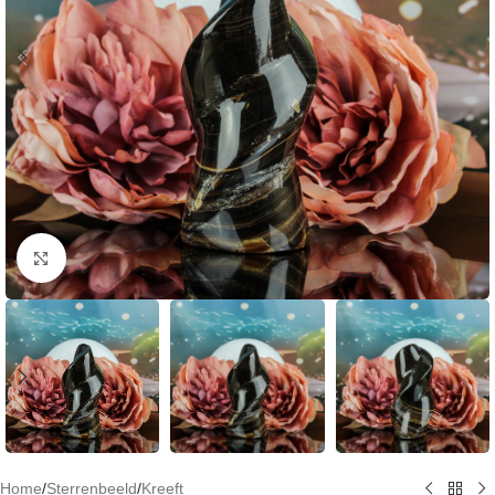
Klik om te vergroten
Home
/
Sterrenbeeld
/
Kreeft