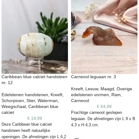
Caribbean blue calciet handsteen
Carneool leguaan nr. 3
nr. 12
Kreeft
,
Leeuw
,
Maagd
,
Overige
Edelstenen handstenen
,
Kreeft
,
edelstenen vormen
,
Ram
,
Schorpioen
,
Stier
,
Waterman
,
Carneool
Weegschaal
,
Caribbean blue
€
64,99
calciet
Prachtige carneool geslepen
€
19,99
leguaan. De afmetingen zijn L 9 x B
Deze Caribbean blue calciet
4,3 x H 4,3 cm.
handsteen heeft natuurlijke
openingen. De afmetingen zijn L 6,2
Elke steen heeft een unieke vorm,