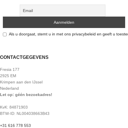
Elke steen heeft een unieke vorm,
edelstenen.nl/product-
kleur en kunnen daarom
category/vorm/accessoires/
oneffenheden bevatten. Het is een
natuurproduct en zijn niet 100%
Elke steen heeft een unieke vorm,
egaal. De edelsteen die je op de foto
kleur en kunnen daarom
ziet, is ook de steen die je ontvangt.
oneffenheden bevatten. Het is een
Als u doorgaat, stemt u in met ons privacybeleid en geeft u toes
natuurproduct en zijn niet 100%
egaal. De edelsteen die je op de foto
ziet, is ook de steen die je ontvangt.
CONTACTGEGEVENS
Fresia 177
2925 EM
Krimpen aan den IJssel
Nederland
Let op: géén bezoekadres!
KvK: 84871903
BTW-ID: NL004038663B43
+31 616 778 553