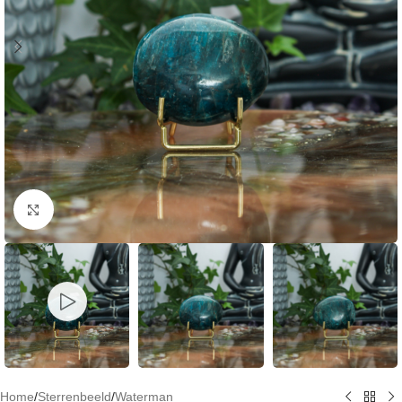
Klik om te vergroten
Home
/
Sterrenbeeld
/
Waterman