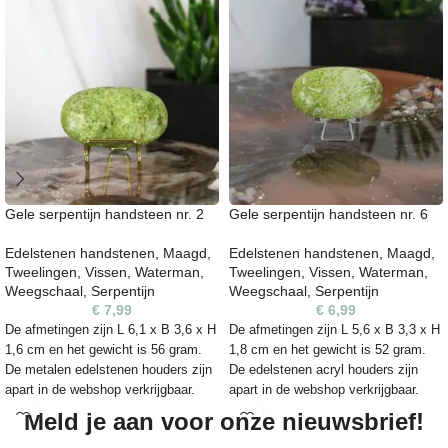
Bekijk edelsteenhouders ›
vorm, kleur en textuur. Kleine
Uniek natuurproduct:
oneffenheden of natuurlijke lijnen
horen daarbij en onderstrepen het
De steen op de foto is exact het
authentieke karakter van de steen.
exemplaar dat je ontvangt. Dit is een
Let op:
kleuren kunnen iets afwijken
natuurproduct: elk stuk is uniek in
door lichtinval of de instellingen van
vorm, kleur en textuur. Kleine
je beeldscherm.
oneffenheden of natuurlijke lijnen
horen daarbij en onderstrepen het
authentieke karakter van de steen.
Gele serpentijn handsteen nr. 2
Gele serpentijn handsteen nr. 6
Let op:
kleuren kunnen iets afwijken
door lichtinval of de instellingen van
Edelstenen handstenen
,
Maagd
,
Edelstenen handstenen
,
Maagd
,
je beeldscherm.
Tweelingen
,
Vissen
,
Waterman
,
Tweelingen
,
Vissen
,
Waterman
,
Weegschaal
,
Serpentijn
Weegschaal
,
Serpentijn
€
7,99
€
6,99
De afmetingen zijn L 6,1 x B 3,6 x H
De afmetingen zijn L 5,6 x B 3,3 x H
1,6 cm en het gewicht is 56 gram.
1,8 cm en het gewicht is 52 gram.
De metalen edelstenen houders zijn
De edelstenen acryl houders zijn
apart in de webshop verkrijgbaar.
apart in de webshop verkrijgbaar.
Advies maat is maat S.
Advies maat is maat
Meld je aan voor onze nieuwsbrief!
S.
https://kleurrijke-