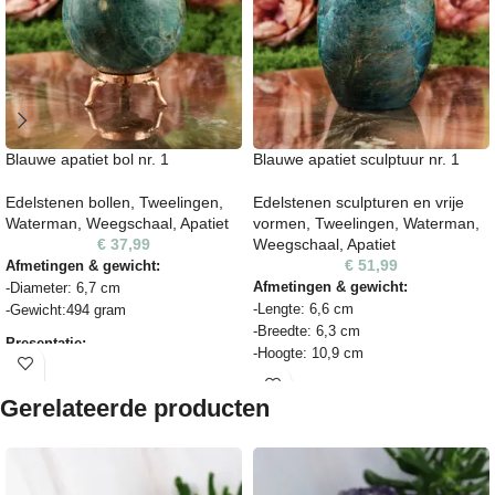
Blauwe apatiet bol nr. 1
Blauwe apatiet sculptuur nr. 1
Edelstenen bollen
,
Tweelingen
,
Edelstenen sculpturen en vrije
Waterman
,
Weegschaal
,
Apatiet
vormen
,
Tweelingen
,
Waterman
,
€
37,99
Weegschaal
,
Apatiet
€
51,99
Afmetingen & gewicht:
Afmetingen & gewicht:
-Diameter: 6,7 cm
-Lengte: 6,6 cm
-Gewicht:494 gram
-Breedte: 6,3 cm
Presentatie:
-Hoogte: 10,9 cm
Deze steen is op de foto geplaatst
-Gewicht: 806 gram
op een standaard geschikt voor
Gerelateerde producten
Uniek natuurproduct:
edelstenen bollen ter illustratie. De
houder wordt niet standaard
De steen op de foto is exact het
meegeleverd, maar is apart
exemplaar dat je ontvangt. Dit is een
verkrijgbaar in de webshop.
natuurproduct: elk stuk is uniek in