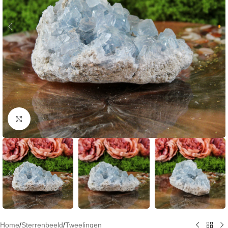
Klik om te vergroten
Home
/
Sterrenbeeld
/
Tweelingen