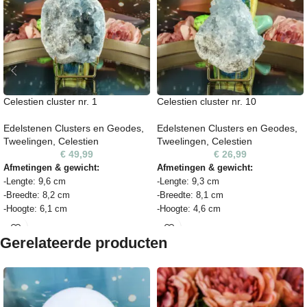
Celestien cluster nr. 1
Celestien cluster nr. 10
Edelstenen Clusters en Geodes
,
Edelstenen Clusters en Geodes
,
Tweelingen
,
Celestien
Tweelingen
,
Celestien
€
49,99
€
26,99
Afmetingen & gewicht:
Afmetingen & gewicht:
-Lengte: 9,6 cm
-Lengte: 9,3 cm
-Breedte: 8,2 cm
-Breedte: 8,1 cm
-Hoogte: 6,1 cm
-Hoogte: 4,6 cm
-Gewicht: 922 gram
-Gewicht: 494 gram
Gerelateerde producten
Presentatie:
Presentatie:
Deze steen is op de foto geplaatst
Deze steen is op de foto geplaatst
op een metalen edelstenen houder
op een metalen edelstenen houder
ter illustratie. De houder wordt niet
ter illustratie. De houder wordt niet
standaard meegeleverd, maar is
standaard meegeleverd, maar is