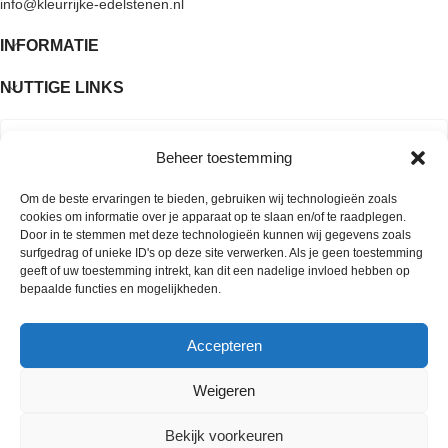
info@kleurrijke-edelstenen.nl
kristalpunten die het licht vangen en
laten fonkelen. Sommige stenen
INFORMATIE
tonen ook een subtiele rokerige
ondertoon, wat zorgt voor extra
NUTTIGE LINKS
diepte.
Alacam Amethist
is dan ook
niet alleen een visueel pareltje, maar
ook geliefd bij kristalliefhebbers en
energetisch werkenden.
Beheer toestemming
Afmetingen & gewicht:
Om de beste ervaringen te bieden, gebruiken wij technologieën zoals
–
Lengte:
6,8 cm
cookies om informatie over je apparaat op te slaan en/of te raadplegen.
–
Breedte:
2,6 cm
Door in te stemmen met deze technologieën kunnen wij gegevens zoals
–
Hoogte:
5,2 cm
surfgedrag of unieke ID's op deze site verwerken. Als je geen toestemming
–
Gewicht:
144 gram
geeft of uw toestemming intrekt, kan dit een nadelige invloed hebben op
bepaalde functies en mogelijkheden.
Uniek natuurproduct:
De steen op de foto is exact het
exemplaar dat je ontvangt.
Alacam
Accepteren
Amethist
is een natuurproduct: elk
stuk is uniek in vorm, kleur en
Copyright © 2026 Kleurrijke edelstenen
Weigeren
textuur. Kleine oneffenheden of
natuurlijke lijnen horen daarbij en
Bekijk voorkeuren
onderstrepen het authentieke