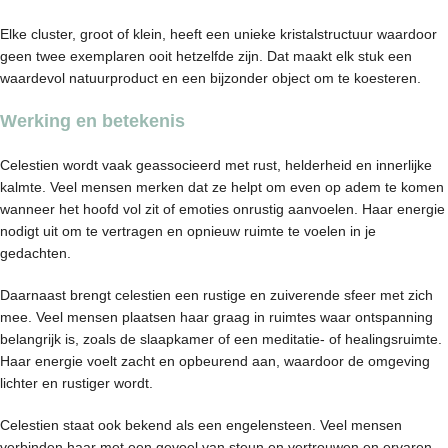
Elke cluster, groot of klein, heeft een unieke kristalstructuur waardoor
geen twee exemplaren ooit hetzelfde zijn. Dat maakt elk stuk een
waardevol natuurproduct en een bijzonder object om te koesteren.
Werking en betekenis
Celestien wordt vaak geassocieerd met rust, helderheid en innerlijke
kalmte. Veel mensen merken dat ze helpt om even op adem te komen
wanneer het hoofd vol zit of emoties onrustig aanvoelen. Haar energie
nodigt uit om te vertragen en opnieuw ruimte te voelen in je
gedachten.
Daarnaast brengt celestien een rustige en zuiverende sfeer met zich
mee. Veel mensen plaatsen haar graag in ruimtes waar ontspanning
belangrijk is, zoals de slaapkamer of een meditatie- of healingsruimte.
Haar energie voelt zacht en opbeurend aan, waardoor de omgeving
lichter en rustiger wordt.
Celestien staat ook bekend als een engelensteen. Veel mensen
verbinden haar met een gevoel van steun en vertrouwen en ervaren